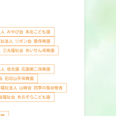
人 みやび会 本庄こども園
祉法人 リボン会 愛保育園
 三光福祉会 あいせん保育園
人 信光園 花園第二保育園
会 石切山手保育園
会福祉法人 山峰会 四季の風幼稚舎
友福祉会 あおぞらこども園
造館