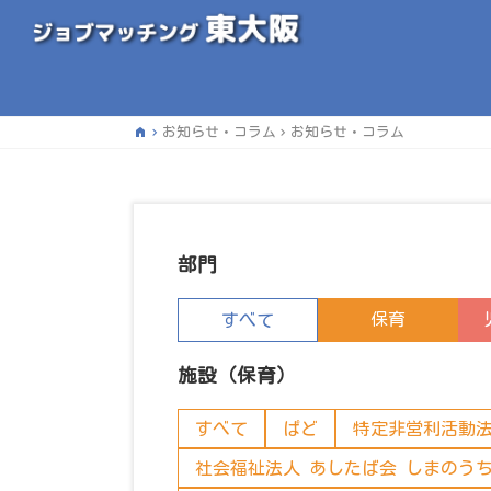
home
お知らせ・コラム
お知らせ・コラム
部門
保育
すべて
施設（保育）
すべて
ぱど
特定非営利活動法
社会福祉法人 あしたば会 しまのう