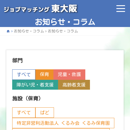
お知らせ・コラム
home
お知らせ・コラム
お知らせ・コラム
部門
保育
児童・救護
すべて
障がい児・者支援
高齢者支援
施設（保育）
すべて
ぱど
特定非営利活動法人 くるみ会 くるみ保育園