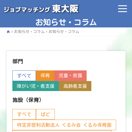
お知らせ・コラム
home
お知らせ・コラム
お知らせ・コラム
部門
保育
児童・救護
すべて
障がい児・者支援
高齢者支援
施設（保育）
すべて
ぱど
特定非営利活動法人 くるみ会 くるみ保育園