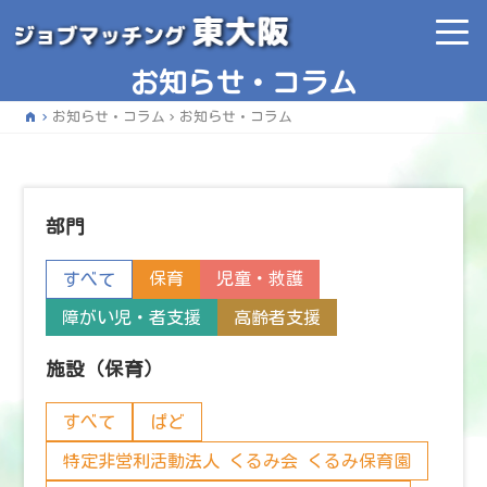
お知らせ・コラム
home
お知らせ・コラム
お知らせ・コラム
部門
保育
児童・救護
すべて
障がい児・者支援
高齢者支援
施設（保育）
すべて
ぱど
特定非営利活動法人 くるみ会 くるみ保育園