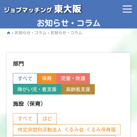
お知らせ・コラム
home
お知らせ・コラム
お知らせ・コラム
部門
保育
児童・救護
すべて
障がい児・者支援
高齢者支援
施設（保育）
すべて
ぱど
特定非営利活動法人 くるみ会 くるみ保育園