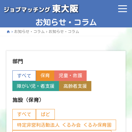
お知らせ・コラム
home
お知らせ・コラム
お知らせ・コラム
部門
保育
児童・救護
すべて
障がい児・者支援
高齢者支援
施設（保育）
すべて
ぱど
特定非営利活動法人 くるみ会 くるみ保育園