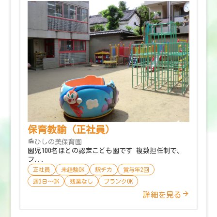
保育教諭（正社員）
ひしの美保育園
園児100名ほどの認定こども園です 複数担任制で、
フ...
正社員
未経験OK
駅チカ
賞与年2回
週3日〜OK
残業なし
ブランクOK
詳細を見る