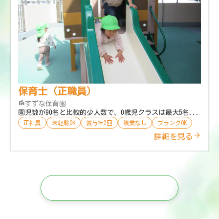
保育士（正職員）
すずな保育園
園児数が90名と比較的少人数で、0歳児クラスは最大5名...
正社員
未経験OK
賞与年2回
残業なし
ブランクOK
詳細を見る
もっと見る