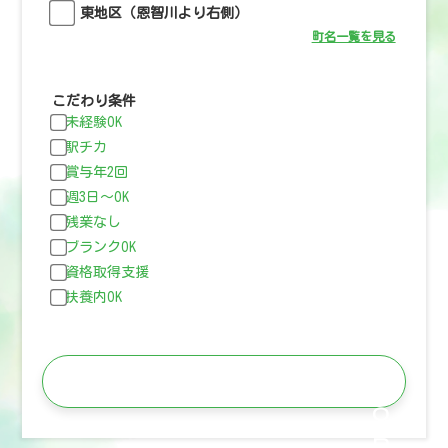
東地区（恩智川より右側）
町名一覧を見る
こだわり条件
未経験OK
駅チカ
賞与年2回
週3日〜OK
残業なし
ブランクOK
資格取得支援
扶養内OK
この条件で検索