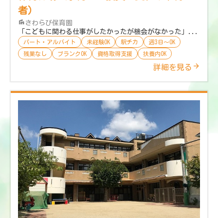
者）
さわらび保育園
「こどもに関わる仕事がしたかったが機会がなかった」...
パート・アルバイト
未経験OK
駅チカ
週3日〜OK
残業なし
ブランクOK
資格取得支援
扶養内OK
詳細を見る