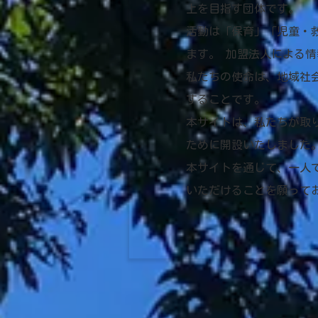
上を目指す団体です。
活動は「保育」「児童・
ます。 加盟法人による
私たちの使命は、地域社
することです。
本サイトは、私たちが取
ために開設いたしました
本サイトを通じて、一人
いただけることを願って