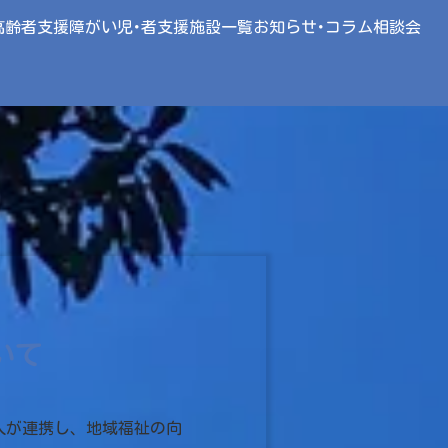
高齢者支援
障がい児･者支援
施設一覧
お知らせ･コラム
相談会
いて
人が連携し、地域福祉の向