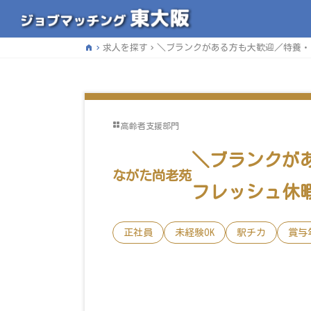
home
求人を探す
＼ブランクがある方も大歓迎／特養・
高齢者支援部門
＼ブランクが
ながた尚老苑
フレッシュ休
正社員
未経験OK
駅チカ
賞与