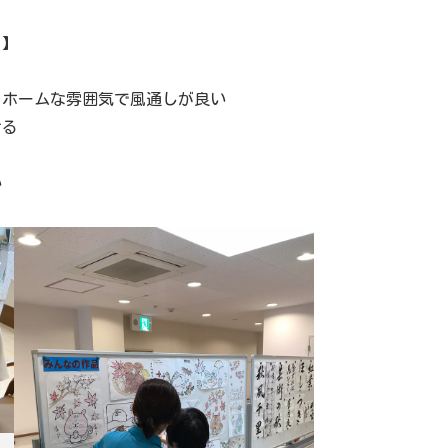
ト】
トホームな雰囲気で風通しが良い
ける
い