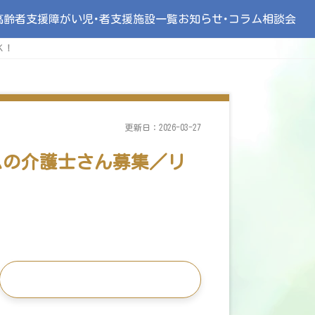
高齢者支援
障がい児･者支援
施設一覧
お知らせ･コラム
相談会
Ｋ！
更新日：2026-03-27
ムの介護士さん募集／リ
この求人に応募する