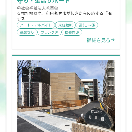
守り・生活サポート
社会福祉法人若草会
☆福祉機器や、利用者さまが起きたら反応する「眠
りス...
パート・アルバイト
未経験OK
週3日〜OK
残業なし
ブランクOK
扶養内OK
詳細を見る