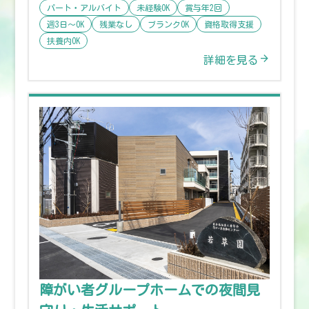
パート・アルバイト
未経験OK
賞与年2回
週3日〜OK
残業なし
ブランクOK
資格取得支援
扶養内OK
詳細を見る
障がい者グループホームでの夜間見