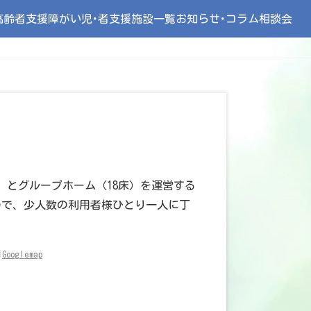
高齢者支援
障がい児･者支援
施設一覧
お知らせ･コラム
相談会
）とグループホーム（18床）を運営する
ので、少人数の利用者様ひとり一人に丁
1
Googlemap