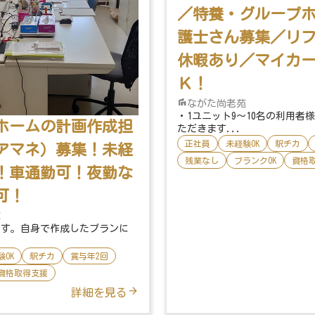
／特養・グループ
護士さん募集／リ
休暇あり／マイカ
Ｋ！
ながた尚老苑
・1ユニット9～10名の利用者
ホームの計画作成担
ただきます...
正社員
未経験OK
駅チカ
アマネ）募集！未経
残業なし
ブランクOK
資格
！車通勤可！夜勤な
可！
苑
です。自身で作成したプランに
験OK
駅チカ
賞与年2回
資格取得支援
詳細を見る