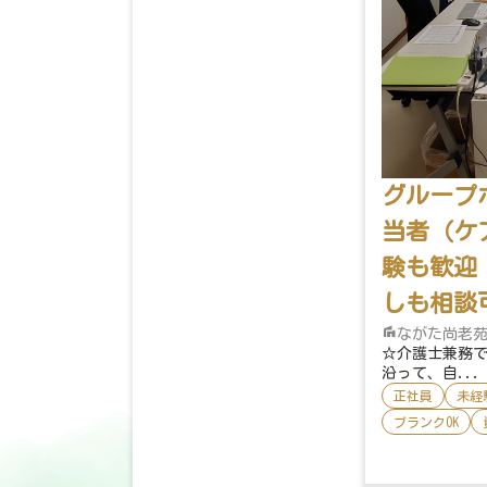
グループ
当者（ケ
験も歓迎
しも相談
ながた尚老
☆介護士兼務
沿って、自...
正社員
未経
ブランクOK