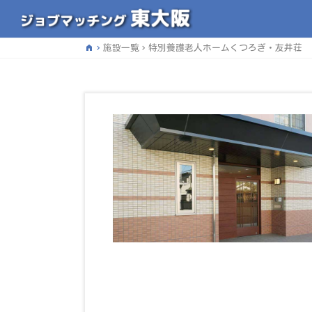
home
施設一覧
特別養護老人ホームくつろぎ・友井荘